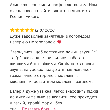
Алине за терпение и профессионализм! Нам
очень повезло найти такого специалиста.
Ксения, Чикаго
12.07.2026
Дуже задоволені заняттями з логопедом
Валерією Погорєловою
Звернулися, щоб поставити доньці звуки “л”
та “р”, але заняття виявилися набагато
ширшими й цікавішими. Окрім постановки
звуків, на уроках працюють над лексико-
граматичною стороною мовлення,
мисленням, розвитком мовлення загалом.
Валерія дуже уважна, легко знаходить підхід
до дитини та вміє зацікавити. Усе проходить
у легкій, ігровій формі, без
тис
Показать больше