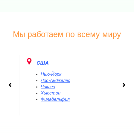
Мы работаем по всему миру
США
Нью-Йорк
Лос-Анджелес
Чикаго
Хьюстон
Филадельфия