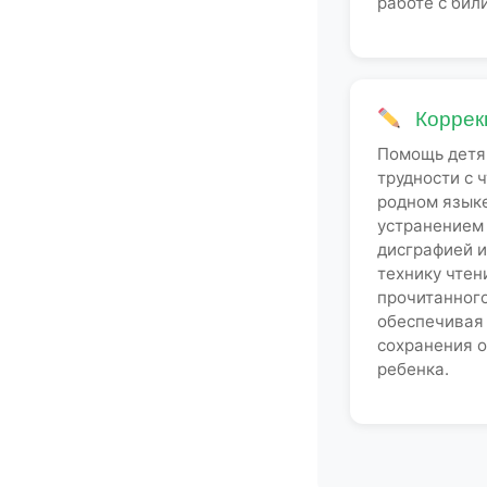
работе с бил
Коррек
Помощь детя
трудности с 
родном язык
устранением 
дисграфией и
технику чтен
прочитанного
обеспечивая
сохранения 
ребенка.