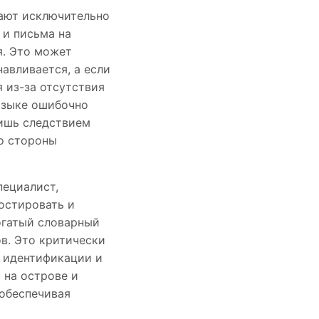
тают исключительно
 и письма на
я. Это может
авливается, а если
я из-за отсутствия
языке ошибочно
лишь следствием
о стороны
пециалист,
остировать и
огатый словарный
ов. Это критически
й идентификации и
 на острове и
обеспечивая