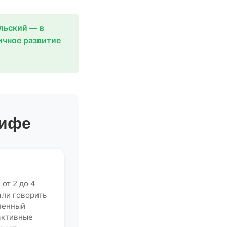
льский — в
ичное развитие
рифе
от 2 до 4
али говорить
ченный
активные