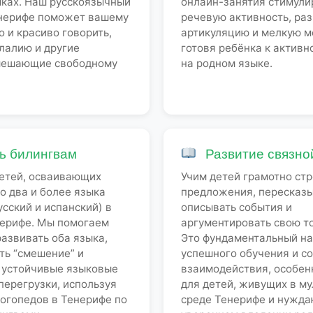
ыках. Наш русскоязычный
онлайн-занятия стимули
енерифе поможет вашему
речевую активность, ра
о и красиво говорить,
артикуляцию и мелкую м
лалию и другие
готовя ребёнка к актив
мешающие свободному
на родном языке.
 билингвам
Развитие связно
етей, осваивающих
Учим детей грамотно стр
 два и более языка
предложения, пересказы
усский и испанский) в
описывать события и
нерифе. Мы помогаем
аргументировать свою то
азвивать оба языка,
Это фундаментальный на
ть “смешение” и
успешного обучения и с
 устойчивые языковые
взаимодействия, особе
перегрузки, используя
для детей, живущих в м
огопедов в Тенерифе по
среде Тенерифе и нужд