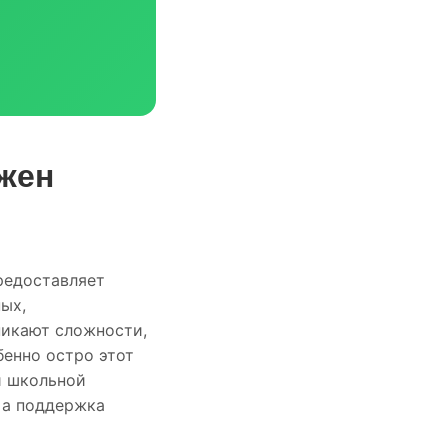
жен
редоставляет
ых,
никают сложности,
бенно остро этот
й школьной
, а поддержка