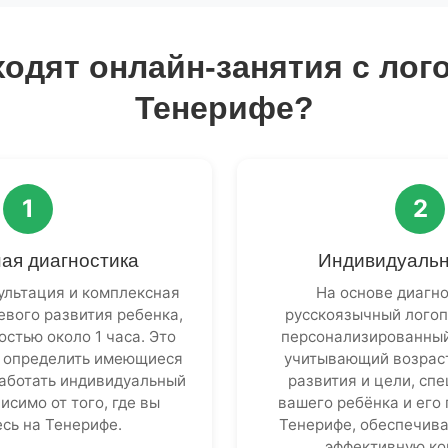
ходят онлайн-занятия с лог
Тенерифе?
1
2
ая диагностика
Индивидуальн
ультация и комплексная
На основе диагн
евого развития ребенка,
русскоязычный логоп
стью около 1 часа. Это
персонализированный
о определить имеющиеся
учитывающий возраст
работать индивидуальный
развития и цели, сп
исимо от того, где вы
вашего ребёнка и его
сь на Тенерифе.
Тенерифе, обеспечив
эффективную ко