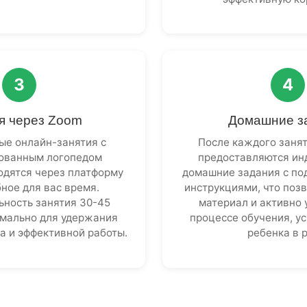
3
4
я через Zoom
Домашние з
ые онлайн-занятия с
После каждого заня
ованным логопедом
предоставляются ин
одятся через платформу
домашние задания с по
ное для вас время.
инструкциями, что поз
ность занятия 30-45
материал и активно 
имально для удержания
процессе обучения, у
а и эффективной работы.
ребенка в 