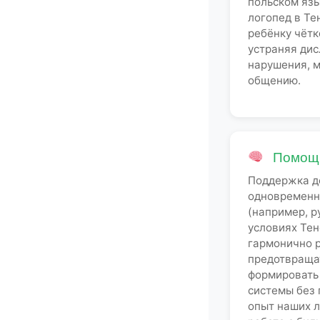
польском яз
логопед в Т
ребёнку чётк
устраняя дис
нарушения, 
общению.
Помощь
Поддержка д
одновременно
(например, р
условиях Те
гармонично р
предотвраща
формировать
системы без 
опыт наших л