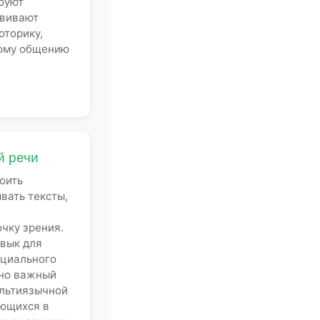
руют
звивают
оторику,
ному общению
й речи
оить
вать тексты,
чку зрения.
вык для
оциального
нно важный
ультиязычной
ающихся в