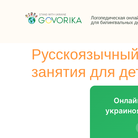
Логопедическая онла
для билингвальных д
Русскоязычный
занятия для де
Онлай
украино