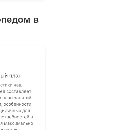
опедом в
ый план
остики наш
ед составляет
 план занятий,
, особенности
ецифичные для
 потребностей в
ая максимально
ррекцию.