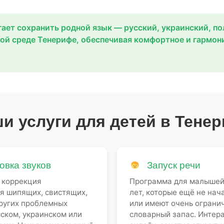
ает сохранить родной язык — русский, украинский, по
ой среде Тенерифе, обеспечивая комфортное и гармон
и услуги для детей в Тене
вка звуков
Запуск речи
 коррекция
Программа для малышей 
я шипящих, свистящих,
лет, которые ещё не нач
других проблемных
или имеют очень ограни
сском, украинском или
словарный запас. Интер