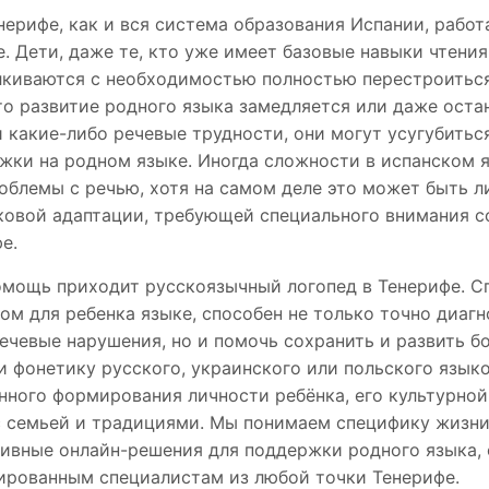
ерифе, как и вся система образования Испании, рабо
. Дети, даже те, кто уже имеет базовые навыки чтения
лкиваются с необходимостью полностью перестроитьс
то развитие родного языка замедляется или даже остан
 какие-либо речевые трудности, они могут усугубитьс
жки на родном языке. Иногда сложности в испанском 
облемы с речью, хотя на самом деле это может быть 
ковой адаптации, требующей специального внимания с
е.
омощь приходит русскоязычный логопед в Тенерифе. С
ом для ребенка языке, способен не только точно диагн
ечевые нарушения, но и помочь сохранить и развить б
и фонетику русского, украинского или польского язык
нного формирования личности ребёнка, его культурно
с семьей и традициями. Мы понимаем специфику жизни
ивные онлайн-решения для поддержки родного языка, 
ированным специалистам из любой точки Тенерифе.