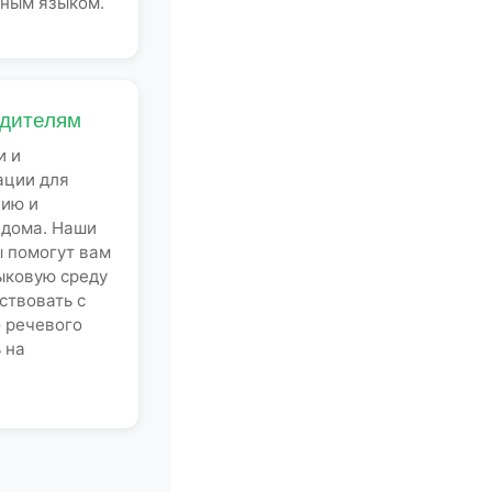
дным языком.
дителям
и и
ации для
нию и
 дома. Наши
 помогут вам
ыковую среду
ствовать с
о речевого
 на