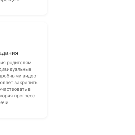
адания
тия родителям
дивидуальные
дробными видео-
воляет закрепить
участвовать в
скоряя прогресс
речи.