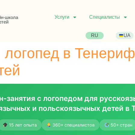
Услуги
Специалисты
йн-школа
етей
RU
UA
 логопед в Тенериф
тей
н-занятия с логопедом для русскояз
язычных и польскоязычных детей в 
15 лет опыта
360+ специалистов
50+ стран