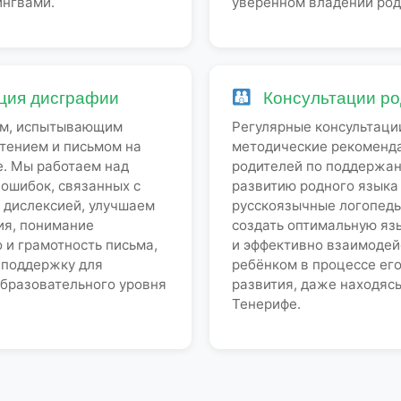
ингвами.
уверенном владении ро
ция дисграфии
Консультации ро
м, испытывающим
Регулярные консультаци
чтением и письмом на
методические рекоменд
е. Мы работаем над
родителей по поддержа
ошибок, связанных с
развитию родного языка
 дислексией, улучшаем
русскоязычные логопеды
ия, понимание
создать оптимальную яз
 и грамотность письма,
и эффективно взаимодей
 поддержку для
ребёнком в процессе ег
образовательного уровня
развития, даже находясь
Тенерифе.