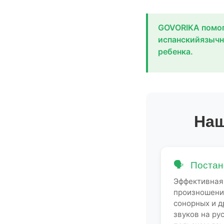
GOVORIKA помог
испанскийязычн
ребенка.
Наш
🗣
Постано
Эффективная
произношени
сонорных и 
звуков на ру