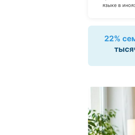
языке в иноя
22% се
тыся