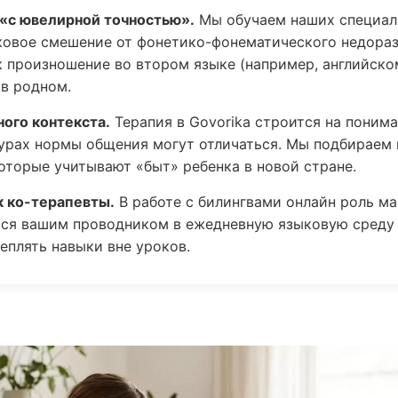
 «с ювелирной точностью».
Мы обучаем наших специал
ковое смешение от фонетико-фонематического недораз
к произношение во втором языке (например, английско
в родном.
ного контекста.
Терапия в Govorika строится на понима
турах нормы общения могут отличаться. Мы подбираем
оторые учитывают «быт» ребенка в новой стране.
к ко-терапевты.
В работе с билингвами онлайн роль ма
тся вашим проводником в ежедневную языковую среду 
еплять навыки вне уроков.