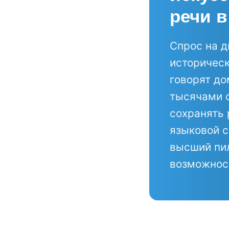
речи 
Спрос на д
историчес
говорят до
тысячами с
сохранять 
языковой с
высший пил
возможност