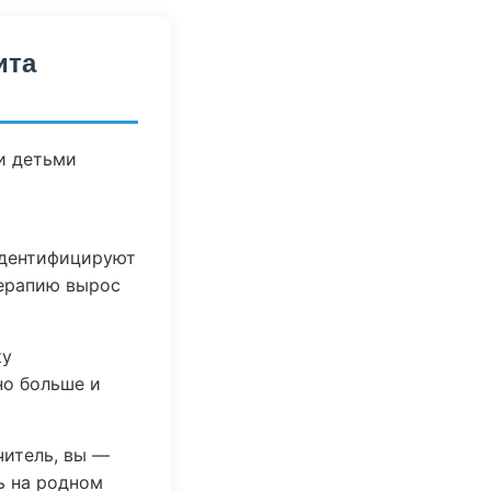
ита
и детьми
идентифицируют
терапию вырос
ку
но больше и
читель, вы —
ь на родном