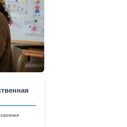
ственная
освоения