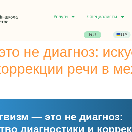
Услуги
Специалисты
йн-школа
етей
RU
UA
то не диагноз: иску
 коррекции речи в м
визм — это не диагноз:
тво диагностики и корре