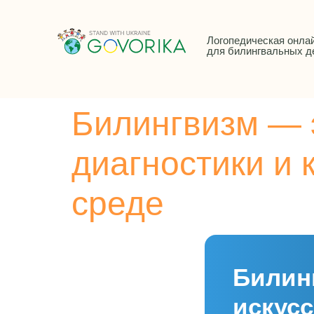
Логопедическая онла
для билингвальных д
Билингвизм — э
диагностики и
среде
Билинг
искусс