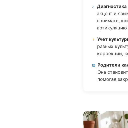
Диагностика
акцент и язы
понимать, ка
артикуляцию 
Учет культур
разных куль
коррекции, к
Родители ка
Она станови
помогая закр