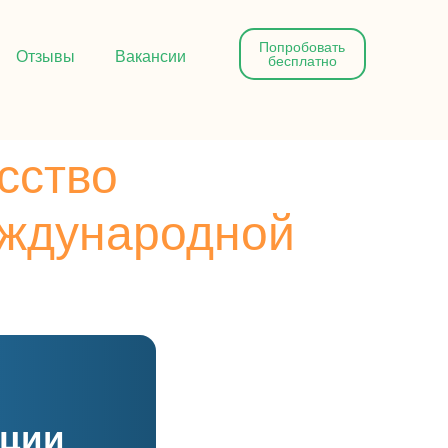
Попробовать
Отзывы
Вакансии
бесплатно
сство
еждународной
кции