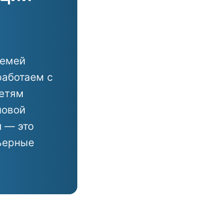
семей
работаем с
детям
новой
и — это
ьерные