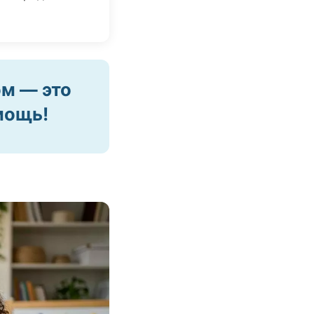
ом — это
мощь!