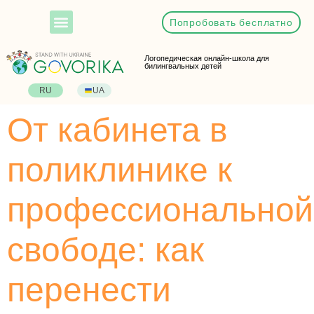
Попробовать бесплатно
Логопедическая онлайн-школа для
билингвальных детей
RU
UA
От кабинета в
поликлинике к
профессиональной
свободе: как
перенести