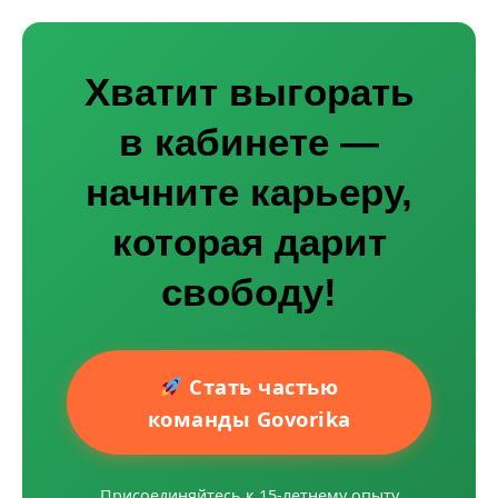
Хватит выгорать
в кабинете —
начните карьеру,
которая дарит
свободу!
Стать частью
команды Govorika
Присоединяйтесь к 15-летнему опыту