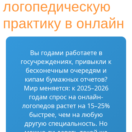
логопедическую
практику в онлайн
Вы годами работаете в
госучреждениях, привыкли к
бесконечным очередям и
кипам бумажных отчетов?
Мир меняется: к 2025–2026
годам спрос на онлайн-
логопедов растет на 15–25%
быстрее, чем на любую
другую специальность. Но