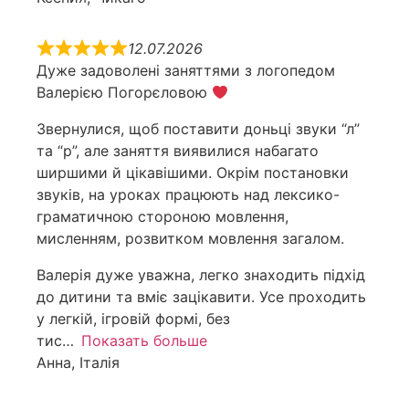
12.07.2026
Дуже задоволені заняттями з логопедом
Валерією Погорєловою
Звернулися, щоб поставити доньці звуки “л”
та “р”, але заняття виявилися набагато
ширшими й цікавішими. Окрім постановки
звуків, на уроках працюють над лексико-
граматичною стороною мовлення,
мисленням, розвитком мовлення загалом.
Валерія дуже уважна, легко знаходить підхід
до дитини та вміє зацікавити. Усе проходить
у легкій, ігровій формі, без
тис
Показать больше
Анна, Італія