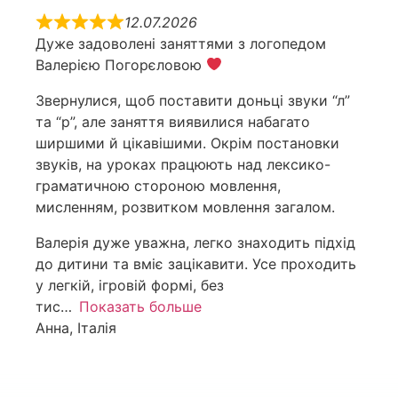
12.07.2026
Дуже задоволені заняттями з логопедом
Валерією Погорєловою
Звернулися, щоб поставити доньці звуки “л”
та “р”, але заняття виявилися набагато
ширшими й цікавішими. Окрім постановки
звуків, на уроках працюють над лексико-
граматичною стороною мовлення,
мисленням, розвитком мовлення загалом.
Валерія дуже уважна, легко знаходить підхід
до дитини та вміє зацікавити. Усе проходить
у легкій, ігровій формі, без
тис
Показать больше
Анна, Італія