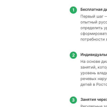
Бесплатная ди
1
Первый шаг —
опытный русс
определить у
сформировать
потребности 
Индивидуальн
2
На основе ди
занятий, кот
уровень влад
речевых нару
детей в Росто
Занятия чере
3
Регулярные з