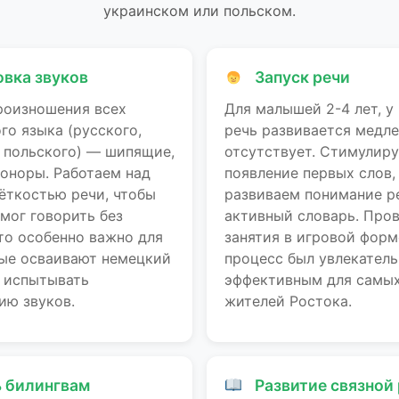
украинском или польском.
вка звуков
Запуск речи
роизношения всех
Для малышей 2-4 лет, у
го языка (русского,
речь развивается медле
, польского) — шипящие,
отсутствует. Стимулир
соноры. Работаем над
появление первых слов,
ёткостью речи, чтобы
развиваем понимание р
мог говорить без
активный словарь. Про
то особенно важно для
занятия в игровой форм
рые осваивают немецкий
процесс был увлекател
т испытывать
эффективным для самых
ию звуков.
жителей Ростока.
 билингвам
Развитие связной