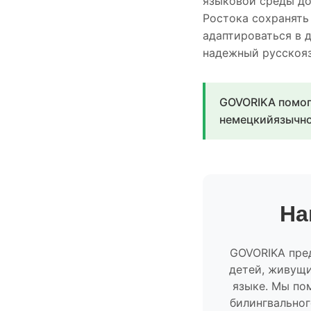
языковой среды до
Ростока сохранять
адаптироваться в 
надежный русскояз
GOVORIKA помог
немецкийязычно
На
GOVORIKA пред
детей, живущи
языке. Мы по
билингвальног