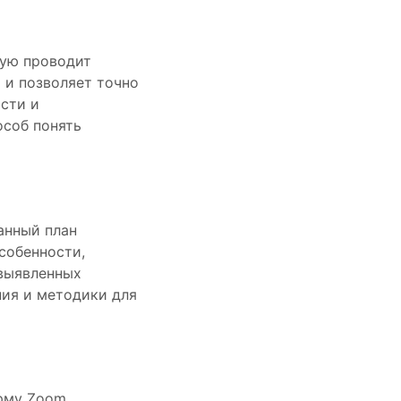
рую проводит
 и позволяет точно
ости и
соб понять
анный план
собенности,
 выявленных
ия и методики для
рму Zoom.