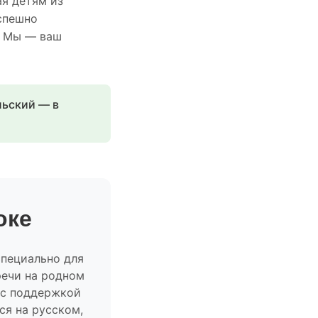
ая детям из
успешно
. Мы — ваш
льский — в
оке
специально для
речи на родном
 с поддержкой
ся на русском,