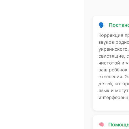
🗣
Постано
Коррекция п
звуков родно
украинского
свистящие, 
чистотой и ч
ваш ребёнок 
стеснения. Э
детей, кото
язык и могу
интерференц
Помощь