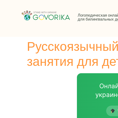
Логопедическая онла
для билингвальных д
Русскоязычный
занятия для де
Онлай
украин