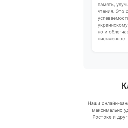
память, улу
чтения. Это 
успеваемост
украинскому
но и облегча
письменност
К
Наши онлайн-зан
максимально у
Ростоке и дру