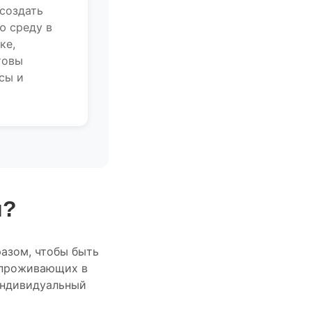
 создать
ю среду в
ке,
товы
сы и
я?
азом, чтобы быть
 проживающих в
индивидуальный