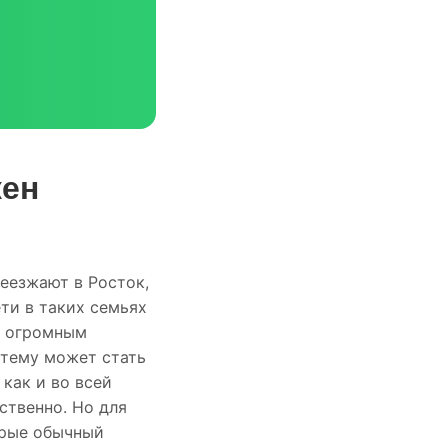
жен
еезжают в Росток,
ти в таких семьях
я огромным
тему может стать
как и во всей
ственно. Но для
орые обычный