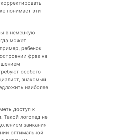
скорректировать
ке понимает эти
ны в немецкую
огда может
пример, ребенок
остроении фраз на
ношением
требуют особого
циалист, знакомый
редложить наиболее
меть доступ к
. Такой логопед не
долением заикания
ании оптимальной