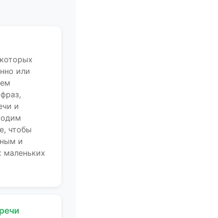
 которых
нно или
уем
 фраз,
ечи и
водим
е, чтобы
ьным и
 маленьких
 речи