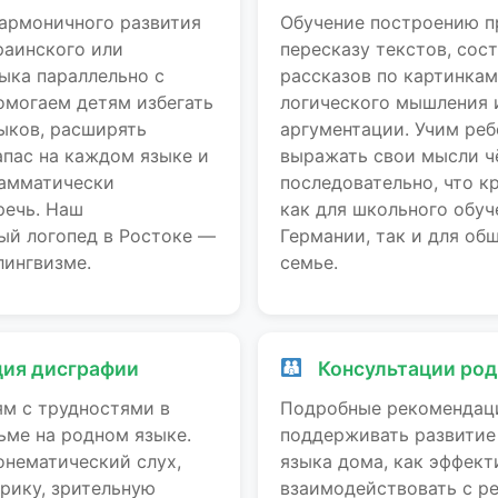
армоничного развития
Обучение построению п
раинского или
пересказу текстов, сос
ыка параллельно с
рассказов по картинкам
омогаем детям избегать
логического мышления 
ыков, расширять
аргументации. Учим реб
апас на каждом языке и
выражать свои мысли ч
рамматически
последовательно, что к
речь. Наш
как для школьного обуч
ый логопед в Ростоке —
Германии, так и для об
лингвизме.
семье.
ия дисграфии
Консультации ро
м с трудностями в
Подробные рекомендаци
ьме на родном языке.
поддерживать развитие
онематический слух,
языка дома, как эффект
рику, зрительную
взаимодействовать с р