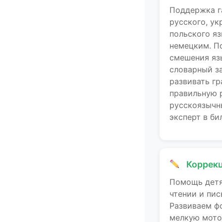
Поддержка г
русского, ук
польского яз
немецким. П
смешения яз
словарный з
развивать г
правильную 
русскоязычн
эксперт в би
Коррекц
Помощь детя
чтении и пис
Развиваем ф
мелкую мото