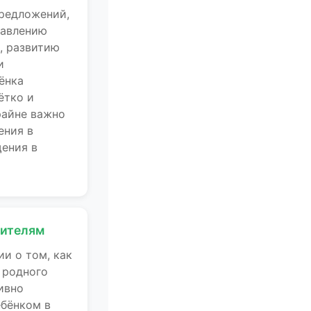
редложений,
тавлению
, развитию
и
ёнка
ётко и
райне важно
ения в
щения в
дителям
и о том, как
 родного
ивно
ебёнком в