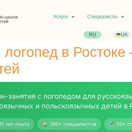
Услуги
Специалисты
йн-школа
етей
RU
UA
 логопед в Ростоке
тей
н-занятия с логопедом для русскояз
оязычных и польскоязычных детей в 
15 лет опыта
360+ специалистов
50+ с