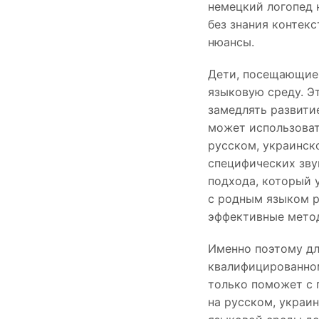
немецкий логопед 
без знания контек
нюансы.
Дети, посещающие 
языковую среду. Э
замедлять развити
может использоват
русском, украинск
специфических зву
подхода, который 
с родным языком р
эффективные мето
Именно поэтому дл
квалифицированном
только поможет с 
на русском, украи