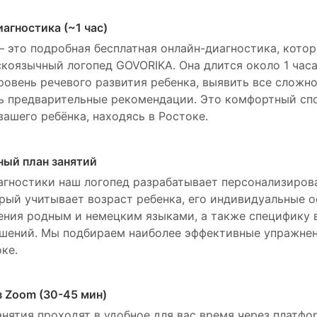
агностика (~1 час)
 это подробная бесплатная онлайн-диагностика, кото
коязычный логопед GOVORIKA. Она длится около 1 часа
ровень речевого развития ребенка, выявить все сложн
 предварительные рекомендации. Это комфортный спо
вашего ребёнка, находясь в Ростоке.
ый план занятий
агностики наш логопед разрабатывает персонализиров
орый учитывает возраст ребенка, его индивидуальные о
ения родным и немецким языками, а также специфику
шений. Мы подбираем наиболее эффективные упражнен
ке.
з Zoom (30-45 мин)
анятия проходят в удобное для вас время через платфо