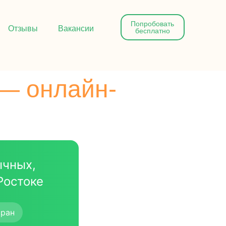
Попробовать
Отзывы
Вакансии
бесплатно
 — онлайн-
ычных,
Ростоке
тран