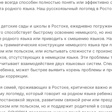
не всегда способен полностью понять или эффективно 
ста родного языка. Наш русскоязычный логопед в Росто
детские сады и школы в Ростоке, ежедневно погруже
то способствует быстрому освоению немецкого, но ин
е родного языка или приводить к смешению языков. На
ь грамматические конструкции немецкого языка при п
ом или польском, или испытывать сложности с произ
ков, отсутствующих в немецком языке. Эти проблемы 
учитывает взаимодействие двух языковых систем. Спе
ебенка, может быстрее выявить корень проблемы и п
ды коррекции.
я семей, проживающих в Ростоке, критически важно и
у логопеду, который говорит на родном языке ребенка
постановкой звуков, развитием связной речи или прео
нском или польском, но и поддержит родителей в созд